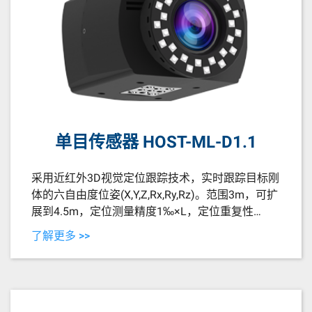
单目传感器 HOST-ML-D1.1
采用近红外3D视觉定位跟踪技术，实时跟踪目标刚
体的六自由度位姿(X,Y,Z,Rx,Ry,Rz)。范围3m，可扩
展到4.5m，定位测量精度1‰×L，定位重复性
0.5‰×L。
了解更多 >>